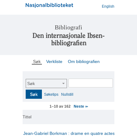
English
Bibliografi
Den internasjonale Ibsen-
bibliografien
Søk
Verkliste
Om bibliografien
Søk
Søk
Søketips
Nullstill
Neste
1–10 av 162
>>
Tittel
Jean-Gabriel Borkman : drame en quatre actes
(fransk)