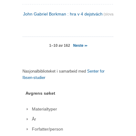
John Gabriel Borkman : hra v 4 dejstvách
(slovakisk)
Neste
1–10 av 162
>>
Nasjonalbiblioteket i samarbeid med
Senter for
Ibsen-studier
Avgrens søket
Materialtyper
År
Forfatter/person