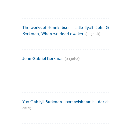
The works of Henrik Ibsen : Little Eyolf, John Gabriel
Borkman, When we dead awaken
(engelsk)
John Gabriel Borkman
(engelsk)
Yun Gabīiyil Burkmān : namāyishnāmihʹī dar chahār pardih
(farsi)