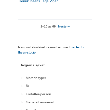
Henrik Ibsens Terje Vigen
Neste
1–10 av 69
>>
Nasjonalbiblioteket i samarbeid med
Senter for
Ibsen-studier
Avgrens søket
Materialtyper
År
Forfatter/person
Generelt emneord