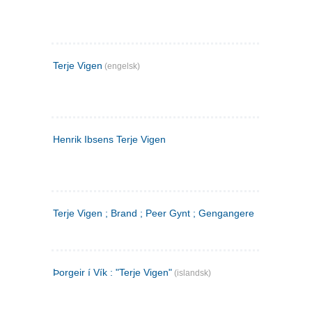
Terje Vigen
(engelsk)
Henrik Ibsens Terje Vigen
Terje Vigen ; Brand ; Peer Gynt ; Gengangere
Þorgeir í Vík : "Terje Vigen"
(islandsk)