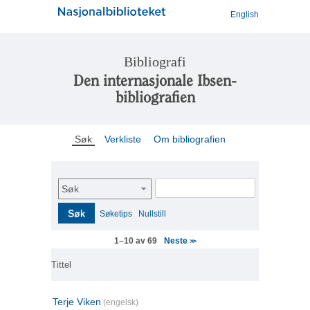
English
Bibliografi
Den internasjonale Ibsen-
bibliografien
Søk
Verkliste
Om bibliografien
Søk
Søk
Søketips
Nullstill
Neste
1–10 av 69
>>
Tittel
Terje Viken
(engelsk)