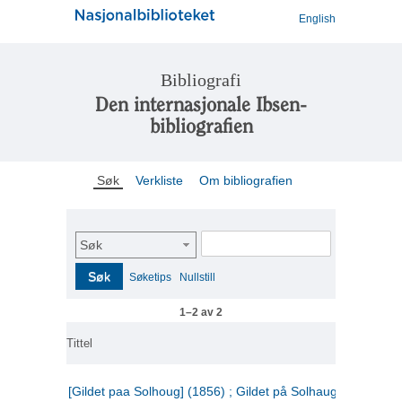
English
Bibliografi
Den internasjonale Ibsen-
bibliografien
Søk
Verkliste
Om bibliografien
Søk
Søk
Søketips
Nullstill
1–2 av 2
Tittel
[Gildet paa Solhoug] (1856) ; Gildet på Solhaug (1883) ;