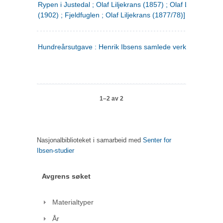
Rypen i Justedal ; Olaf Liljekrans (1857) ; Olaf Liljekrans
(1902) ; Fjeldfuglen ; Olaf Liljekrans (1877/78)]
Hundreårsutgave : Henrik Ibsens samlede verker. 3
1–2 av 2
Nasjonalbiblioteket i samarbeid med
Senter for
Ibsen-studier
Avgrens søket
Materialtyper
År