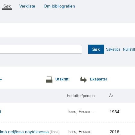
Søk
Verkliste
Om bibliografien
Søk
Søketips
Nullstill
Utskrift
Eksporter
>>
Forfatter/person
År
d
1934
Ibsen, Henrik ...
elmä neljässä näytöksessä
2016
Ibsen, Henrik
(finsk)