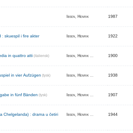
1987
Ibsen, Henrik
skuespil i fire akter
1922
Ibsen, Henrik
ia in quattro atti
1900
Ibsen, Henrik ...
(italiensk)
spiel in vier Aufzügen
1938
Ibsen, Henrik ...
(tysk)
gabe in fünf Bänden
1907
Ibsen, Henrik ...
(tysk)
a Chelgelanda) : drama u četiri
1944
Ibsen, Henrik ...