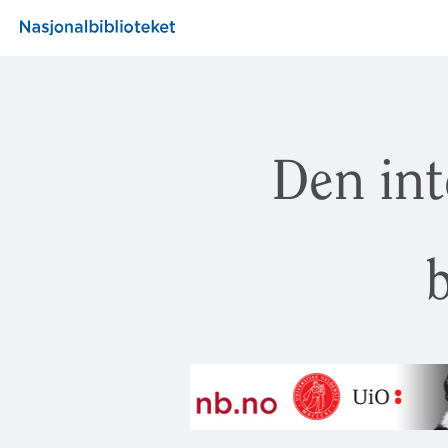
Den int
b