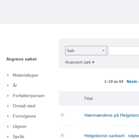
Søk
Avgrens søket
Avansert søk ▾
Materialtyper
Neste
1–10 av 64
År
Forfatter/person
Tittel
Omtalt sted
Hærmændene på Helgelan
Form/genre
Utgiver
Helgelannin sankarit : näyt
Språk