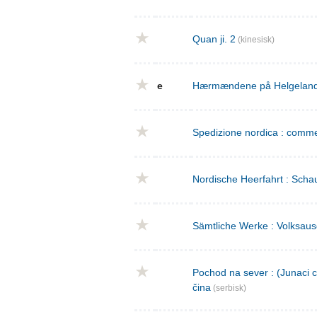
Quan ji. 2
(kinesisk)
e
Hærmændene på Helgeland : 
Spedizione nordica : commed
Nordische Heerfahrt : Schau
Sämtliche Werke : Volksaus
Pochod na sever : (Junaci c
čina
(serbisk)