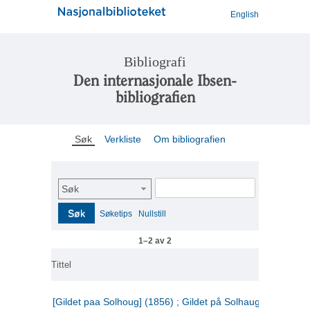
English
Bibliografi
Den internasjonale Ibsen-
bibliografien
Søk
Verkliste
Om bibliografien
Søk
Søk
Søketips
Nullstill
1–2 av 2
Tittel
[Gildet paa Solhoug] (1856) ; Gildet på Solhaug (1883) ;