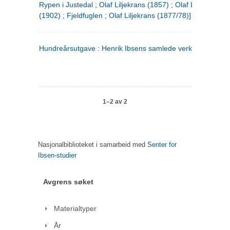
Rypen i Justedal ; Olaf Liljekrans (1857) ; Olaf Liljekrans
(1902) ; Fjeldfuglen ; Olaf Liljekrans (1877/78)]
Hundreårsutgave : Henrik Ibsens samlede verker. 3
1–2 av 2
Nasjonalbiblioteket i samarbeid med
Senter for
Ibsen-studier
Avgrens søket
Materialtyper
År