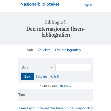
English
Bibliografi
Den internasjonale Ibsen-
bibliografien
Søk
Verkliste
Om bibliografien
Søk
Søk
Søketips
Nullstill
Neste
1–10 av 448
>>
Tittel
Peer Gynt : dramatická báseň o pěti dějstvích
(tsjekkisk)