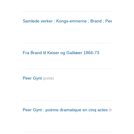
Samlede verker : Kongs-emnerne ; Brand ; Peer Gynt. 2
Fra Brand til Keiser og Galilæer 1866-73
Peer Gynt
(polsk)
Peer Gynt : poème dramatique en cinq actes
(fransk)