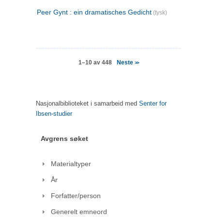
Peer Gynt : ein dramatisches Gedicht
(tysk)
Neste
1–10 av 448
>>
Nasjonalbiblioteket i samarbeid med
Senter for
Ibsen-studier
Avgrens søket
Materialtyper
År
Forfatter/person
Generelt emneord