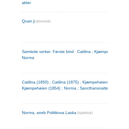
akter
Quan ji
(kinesisk)
Samlede verker. Første bind : Catilina ; Kjæmpehøien ;
Norma
Catilina (1850) ; Catilina (1875) ; Kjæmpehøien (1850) ;
Kjæmpehøien (1854) ; Norma ; Sancthansnatten
Norma, aneb Politikova Laska
(tsjekkisk)