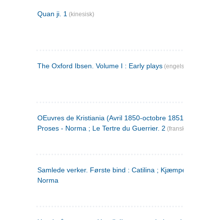
Quan ji. 1
(kinesisk)
The Oxford Ibsen. Volume I : Early plays
(engelsk)
OEuvres de Kristiania (Avril 1850-octobre 1851) : Poèmes 
Proses - Norma ; Le Tertre du Guerrier. 2
(fransk)
Samlede verker. Første bind : Catilina ; Kjæmpehøien ;
Norma