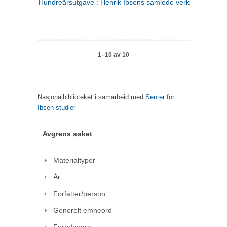
Hundreårsutgave : Henrik Ibsens samlede verker. 1
1–10 av 10
Nasjonalbiblioteket i samarbeid med
Senter for
Ibsen-studier
Avgrens søket
Materialtyper
År
Forfatter/person
Generelt emneord