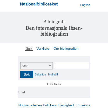
English
Bibliografi
Den internasjonale Ibsen-
bibliografien
Søk
Verkliste
Om bibliografien
Søk
Søk
Søketips
Nullstill
1–10 av 10
Tittel
Norma, eller en Politikers Kjærlighed : musik-tragedie i tre