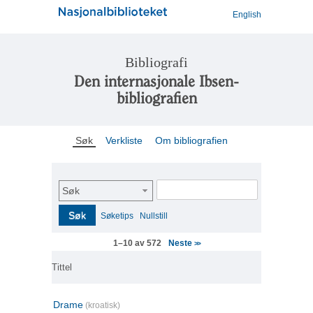
English
Bibliografi
Den internasjonale Ibsen-
bibliografien
Søk
Verkliste
Om bibliografien
Søk
Søk
Søketips
Nullstill
Neste
1–10 av 572
>>
Tittel
Drame
(kroatisk)