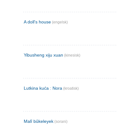
A doll's house
(engelsk)
Yibusheng xiju xuan
(kinesisk)
Lutkina kuća : Nora
(kroatisk)
Malî bûkeleyek
(sorani)