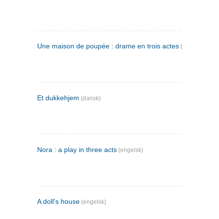
Une maison de poupée : drame en trois actes
(fransk)
Et dukkehjem
(dansk)
Nora : a play in three acts
(engelsk)
A doll's house
(engelsk)