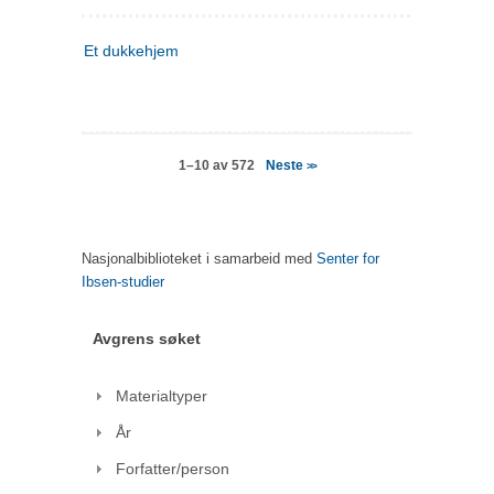
Et dukkehjem
Neste
1–10 av 572
>>
Nasjonalbiblioteket i samarbeid med
Senter for
Ibsen-studier
Avgrens søket
Materialtyper
År
Forfatter/person