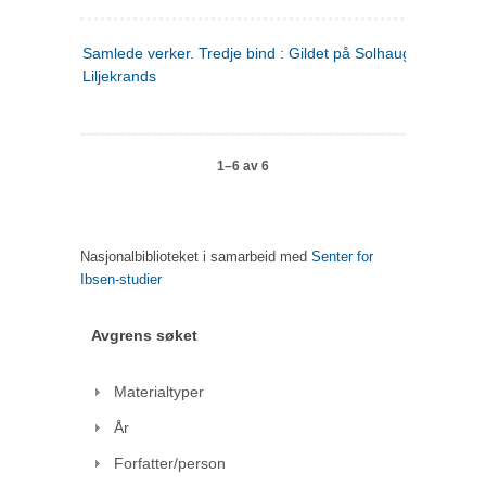
Samlede verker. Tredje bind : Gildet på Solhaug ; Olaf
Liljekrands
1–6 av 6
Nasjonalbiblioteket i samarbeid med
Senter for
Ibsen-studier
Avgrens søket
Materialtyper
År
Forfatter/person