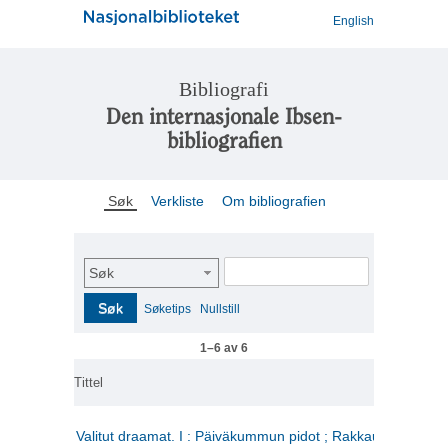
English
Bibliografi
Den internasjonale Ibsen-
bibliografien
Søk
Verkliste
Om bibliografien
Søk
Søk
Søketips
Nullstill
1–6 av 6
Tittel
Valitut draamat. I : Päiväkummun pidot ; Rakkauden kome