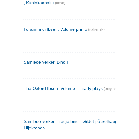
; Kuninkaanalut
(finsk)
I drammi di Ibsen. Volume primo
(italiensk)
Samlede verker. Bind I
The Oxford Ibsen. Volume I : Early plays
(engelsk)
Samlede verker. Tredje bind : Gildet på Solhaug ; Olaf
Liljekrands