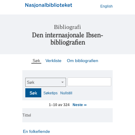
English
Bibliografi
Den internasjonale Ibsen-
bibliografien
Søk
Verkliste
Om bibliografien
Søk
Søk
Søketips
Nullstill
Neste
1–10 av 324
>>
Tittel
En folkefiende