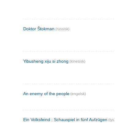
Doktor Štokman
(russisk)
Yibusheng xiju si zhong
(kinesisk)
An enemy of the people
(engelsk)
Ein Volksfeind : Schauspiel in fünf Aufzügen
(tysk)