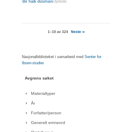
Bir halk düsmani
(tyrkisk)
Neste
1–10 av 324
>>
Nasjonalbiblioteket i samarbeid med
Senter for
Ibsen-studier
Avgrens søket
Materialtyper
År
Forfatter/person
Generelt emneord