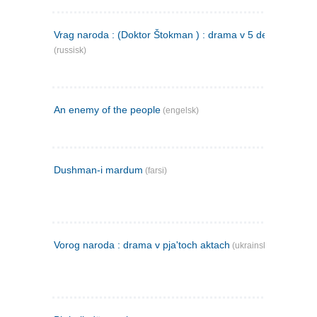
Vrag naroda : (Doktor Štokman ) : drama v 5 dejstvijach
(russisk)
An enemy of the people
(engelsk)
Dushman-i mardum
(farsi)
Vorog naroda : drama v pja'toch aktach
(ukrainsk)