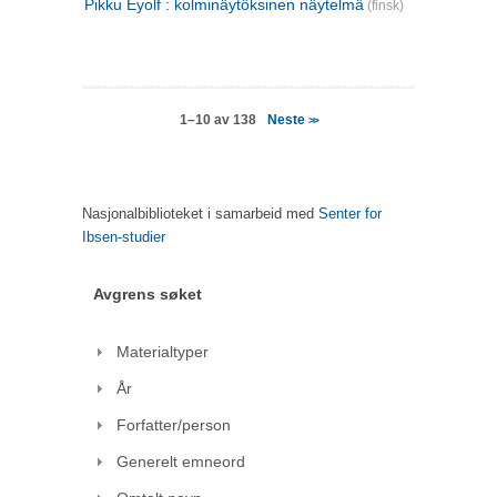
Pikku Eyolf : kolminäytöksinen näytelmä
(finsk)
Neste
1–10 av 138
>>
Nasjonalbiblioteket i samarbeid med
Senter for
Ibsen-studier
Avgrens søket
Materialtyper
År
Forfatter/person
Generelt emneord