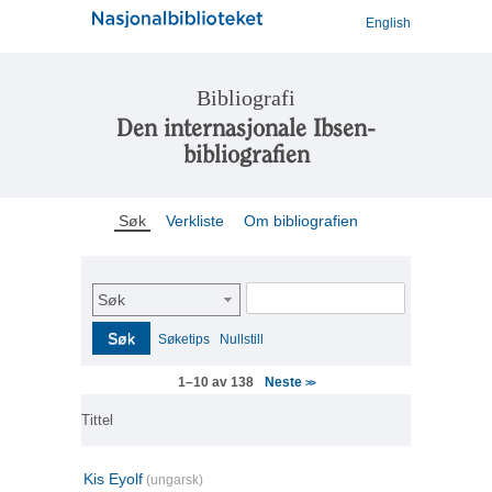
English
Bibliografi
Den internasjonale Ibsen-
bibliografien
Søk
Verkliste
Om bibliografien
Søk
Søk
Søketips
Nullstill
Neste
1–10 av 138
>>
Tittel
Kis Eyolf
(ungarsk)