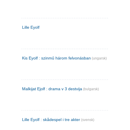
Lille Eyolf
Kis Eyolf : szinmű három felvonásban
(ungarsk)
Malkijat Ejolf : drama v 3 destvija
(bulgarsk)
Lille Eyolf : skådespel i tre akter
(svensk)