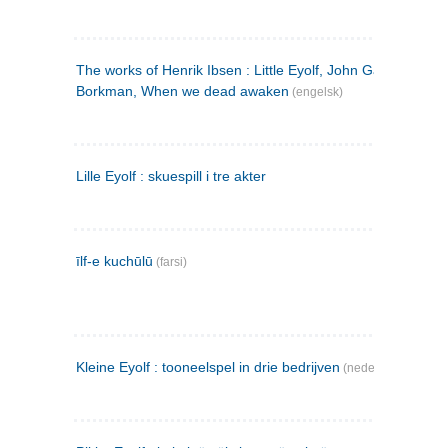
The works of Henrik Ibsen : Little Eyolf, John Gabriel
Borkman, When we dead awaken
(engelsk)
Lille Eyolf : skuespill i tre akter
īlf-e kuchūlū
(farsi)
Kleine Eyolf : tooneelspel in drie bedrijven
(nederlandsk)