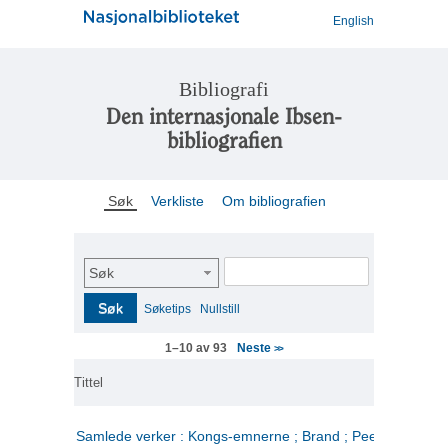
English
Bibliografi
Den internasjonale Ibsen-
bibliografien
Søk
Verkliste
Om bibliografien
Søk
Søk
Søketips
Nullstill
Neste
1–10 av 93
>>
Tittel
Samlede verker : Kongs-emnerne ; Brand ; Peer Gynt. 2