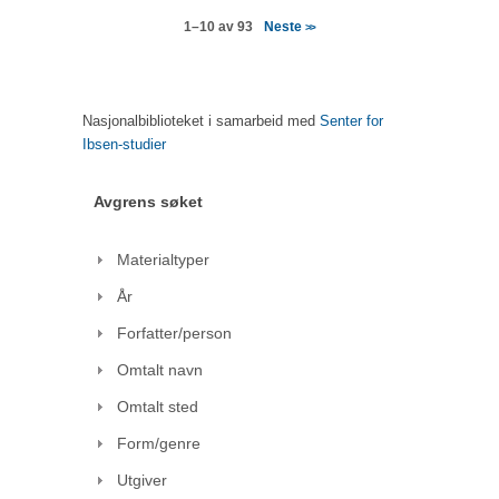
Neste
1–10 av 93
>>
Nasjonalbiblioteket i samarbeid med
Senter for
Ibsen-studier
Avgrens søket
Materialtyper
År
Forfatter/person
Omtalt navn
Omtalt sted
Form/genre
Utgiver