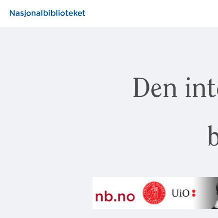
Den int
b