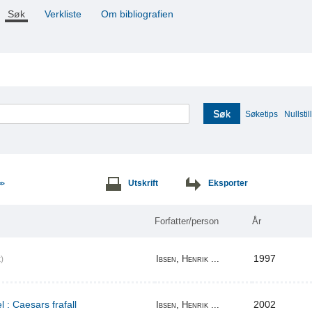
Søk
Verkliste
Om bibliografien
Søk
Søketips
Nullstill
Utskrift
Eksporter
>>
Forfatter/person
År
1997
Ibsen, Henrik ...
)
l : Caesars frafall
2002
Ibsen, Henrik ...