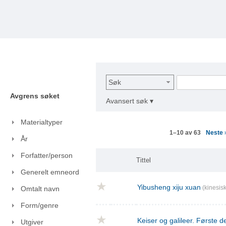
Søk
Avgrens søket
Avansert søk ▾
Materialtyper
Neste
1–10 av 63
År
Forfatter/person
Tittel
Generelt emneord
Yibusheng xiju xuan
(kinesisk
Omtalt navn
Form/genre
Keiser og galileer. Første de
Utgiver