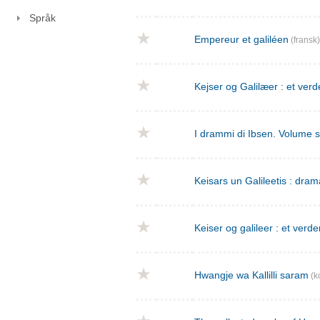
Språk
Empereur et galiléen
(fransk)
Kejser og Galilæer : et verd
I drammi di Ibsen. Volume 
Keisars un Galileetis : dra
Keiser og galileer : et verde
Hwangje wa Kallilli saram
(k