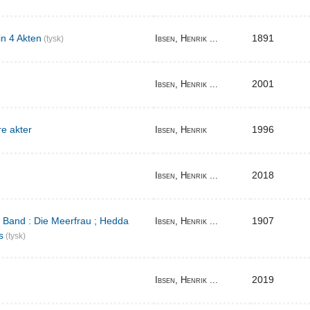
in 4 Akten
1891
Ibsen, Henrik ...
(tysk)
2001
Ibsen, Henrik ...
re akter
1996
Ibsen, Henrik
2018
Ibsen, Henrik ...
r Band : Die Meerfrau ; Hedda
1907
Ibsen, Henrik ...
s
(tysk)
2019
Ibsen, Henrik ...