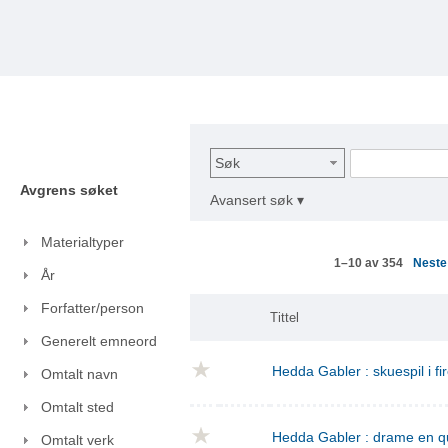
Søk
Avgrens søket
Avansert søk ▾
Materialtyper
Nest
1–10 av 354
År
Forfatter/person
Tittel
Generelt emneord
Hedda Gabler : skuespil i fi
Omtalt navn
Omtalt sted
Hedda Gabler : drame en q
Omtalt verk