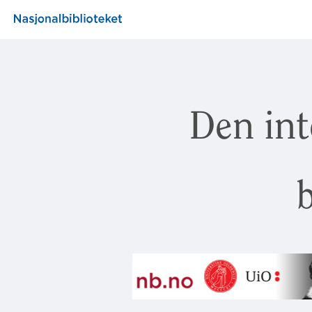
Den int
b