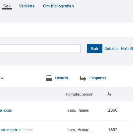
Søk
Verkliste
Om bibliografien
Søk
Søketips
Nullstill
e
Utskrift
Eksporter
>>
Forfatter/person
År
re akter
1890
Ibsen, Henrik
uatre actes
1892
Ibsen, Henrik ...
(fransk)