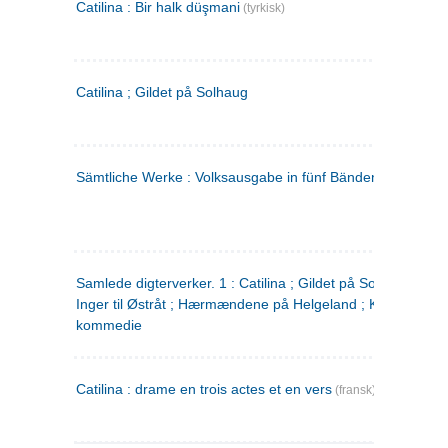
Catilina : Bir halk düşmani
(tyrkisk)
Catilina ; Gildet på Solhaug
Sämtliche Werke : Volksausgabe in fünf Bänden
(tysk)
Samlede digterverker. 1 : Catilina ; Gildet på Solhaug ; Fru
Inger til Østråt ; Hærmændene på Helgeland ; Kjærlighede
kommedie
Catilina : drame en trois actes et en vers
(fransk)