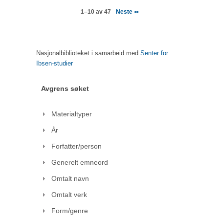
Neste
1–10 av 47
>>
Nasjonalbiblioteket i samarbeid med
Senter for
Ibsen-studier
Avgrens søket
Materialtyper
År
Forfatter/person
Generelt emneord
Omtalt navn
Omtalt verk
Form/genre