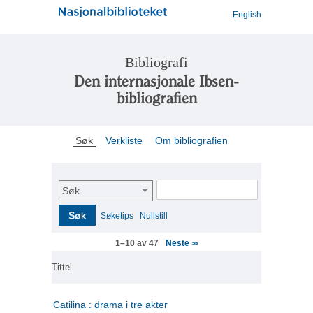
English
Bibliografi
Den internasjonale Ibsen-
bibliografien
Søk
Verkliste
Om bibliografien
Søk
Søk
Søketips
Nullstill
Neste
1–10 av 47
>>
Tittel
Catilina : drama i tre akter