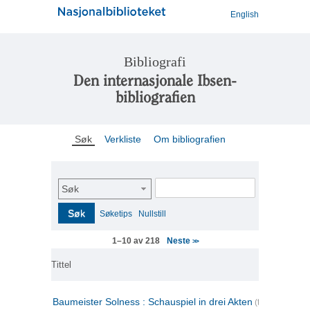
English
Bibliografi
Den internasjonale Ibsen-
bibliografien
Søk
Verkliste
Om bibliografien
Søk
Søk
Søketips
Nullstill
Neste
1–10 av 218
>>
Tittel
Baumeister Solness : Schauspiel in drei Akten
(tysk)