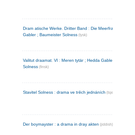
Dram atische Werke. Dritter Band : Die Meerfrau ; Hedda
Gabler ; Baumeister Solness
(tysk)
Valitut draamat. VI : Meren tytär ; Hedda Gabler ; Rakentaj
Solness
(finsk)
Stavitel Solness : drama ve trěch jednáních
(tsjekkisk)
Der boymayster : a drama in dray akten
(jiddish)