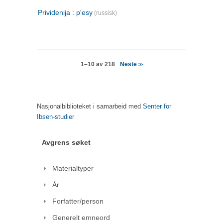
Prividenija : p'esy
(russisk)
Neste
1–10 av 218
>>
Nasjonalbiblioteket i samarbeid med
Senter for
Ibsen-studier
Avgrens søket
Materialtyper
År
Forfatter/person
Generelt emneord