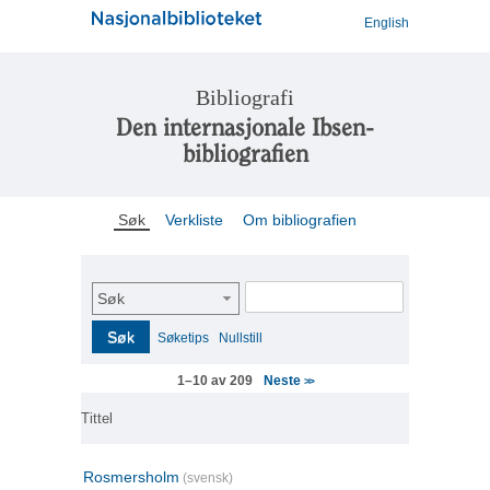
English
Bibliografi
Den internasjonale Ibsen-
bibliografien
Søk
Verkliste
Om bibliografien
Søk
Søk
Søketips
Nullstill
Neste
1–10 av 209
>>
Tittel
Rosmersholm
(svensk)