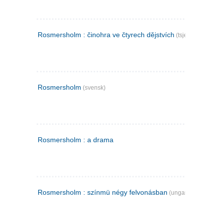
Rosmersholm : činohra ve čtyrech dějstvích
(tsjekkisk)
Rosmersholm
(svensk)
Rosmersholm : a drama
Rosmersholm : színmü négy felvonásban
(ungarsk)