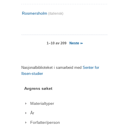
Rosmersholm
(italiensk)
Neste
1–10 av 209
>>
Nasjonalbiblioteket i samarbeid med
Senter for
Ibsen-studier
Avgrens søket
Materialtyper
År
Forfatter/person