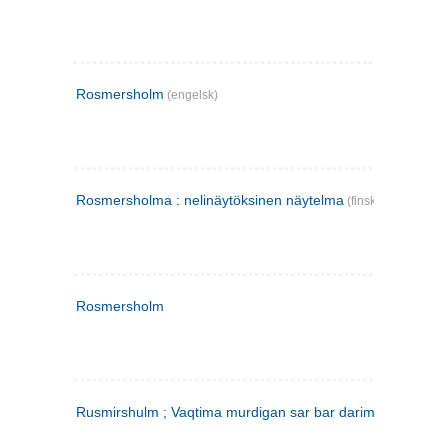
Rosmersholm
(engelsk)
Rosmersholma : nelinäytöksinen näytelma
(finsk)
Rosmersholm
Rusmirshulm ; Vaqtima murdigan sar bar darim
(farsi)