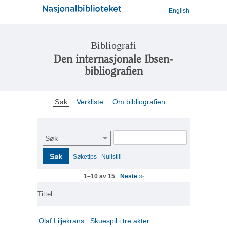
English
Bibliografi
Den internasjonale Ibsen-
bibliografien
Søk
Verkliste
Om bibliografien
Søk
Søk
Søketips
Nullstill
Neste
1–10 av 15
>>
Tittel
Olaf Liljekrans : Skuespil i tre akter