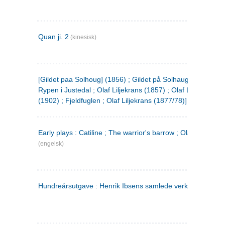
Quan ji. 2
(kinesisk)
[Gildet paa Solhoug] (1856) ; Gildet på Solhaug (1883) ;
Rypen i Justedal ; Olaf Liljekrans (1857) ; Olaf Liljekrans
(1902) ; Fjeldfuglen ; Olaf Liljekrans (1877/78)]
Early plays : Catiline ; The warrior's barrow ; Olaf Liljekran
(engelsk)
Hundreårsutgave : Henrik Ibsens samlede verker. 3