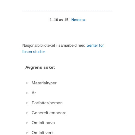
Neste
1–10 av 15
>>
Nasjonalbiblioteket i samarbeid med
Senter for
Ibsen-studier
Avgrens søket
Materialtyper
År
Forfatter/person
Generelt emneord
Omtalt navn
Omtalt verk