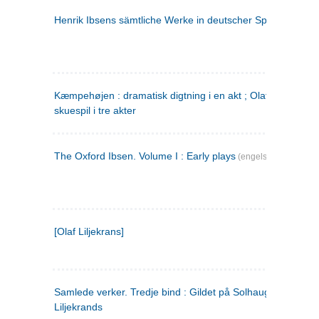
Henrik Ibsens sämtliche Werke in deutscher Sprache. 2
(ty
Kæmpehøjen : dramatisk digtning i en akt ; Olaf Liljekrans 
skuespil i tre akter
The Oxford Ibsen. Volume I : Early plays
(engelsk)
[Olaf Liljekrans]
Samlede verker. Tredje bind : Gildet på Solhaug ; Olaf
Liljekrands