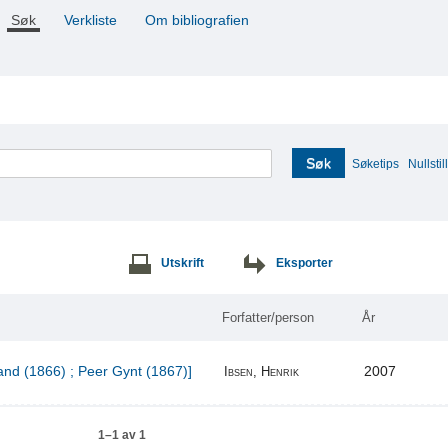
Søk
Verkliste
Om bibliografien
Søk
Søketips
Nullstill
Utskrift
Eksporter
Forfatter/person
År
and (1866) ; Peer Gynt (1867)]
2007
Ibsen, Henrik
1–1 av 1