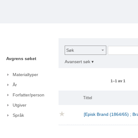
Søk
Avgrens søket
Avansert søk ▾
Materialtyper
1–1 av 1
År
Forfatter/person
Tittel
Utgiver
[Episk Brand (1864/65) ; Br
Språk