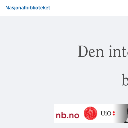
Den int
b