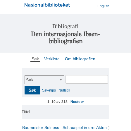
English
Bibliografi
Den internasjonale Ibsen-
bibliografien
Søk
Verkliste
Om bibliografien
Søk
Søk
Søketips
Nullstill
Neste
1–10 av 218
>>
Tittel
Baumeister Solness : Schauspiel in drei Akten
(tysk)