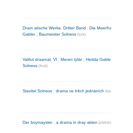
Dram atische Werke. Dritter Band : Die Meerfrau ; Hedda
Gabler ; Baumeister Solness
(tysk)
Valitut draamat. VI : Meren tytär ; Hedda Gabler ; Rakentaj
Solness
(finsk)
Stavitel Solness : drama ve trěch jednáních
(tsjekkisk)
Der boymayster : a drama in dray akten
(jiddish)