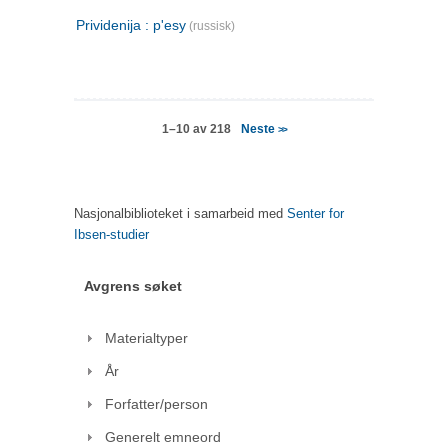
Prividenija : p'esy
(russisk)
Neste
1–10 av 218
>>
Nasjonalbiblioteket i samarbeid med
Senter for
Ibsen-studier
Avgrens søket
Materialtyper
År
Forfatter/person
Generelt emneord