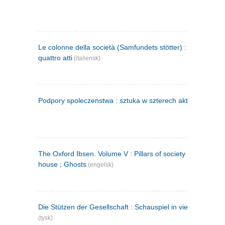
Le colonne della società (Samfundets stötter) : commedia 
quattro atti
(italiensk)
Podpory spoleczenstwa : sztuka w szterech aktach
(polsk)
The Oxford Ibsen. Volume V : Pillars of society ; A doll's
house ; Ghosts
(engelsk)
Die Stützen der Gesellschaft : Schauspiel in vier Aufzügen
(tysk)