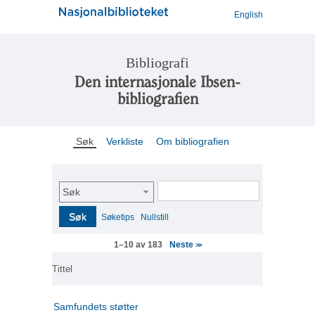
English
Bibliografi
Den internasjonale Ibsen-
bibliografien
Søk
Verkliste
Om bibliografien
Søk
Søk
Søketips
Nullstill
Neste
1–10 av 183
>>
Tittel
Samfundets støtter