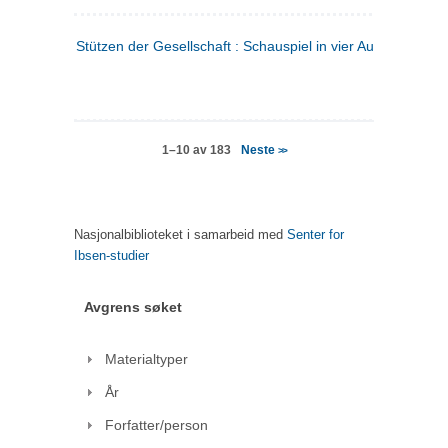
Stützen der Gesellschaft : Schauspiel in vier Aufzügen
(tysk
Neste
1–10 av 183
>>
Nasjonalbiblioteket i samarbeid med
Senter for
Ibsen-studier
Avgrens søket
Materialtyper
År
Forfatter/person