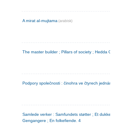
A mirat al-mujtama
(arabisk)
The master builder ; Pillars of society ; Hedda Gabler
Podpory společnosti : činohra ve čtyrech jednáních
(tsjekkis
Samlede verker : Samfundets støtter ; Et dukkehjem ;
Gengangere ; En folkefiende. 4