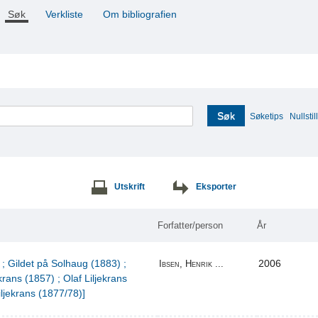
Søk
Verkliste
Om bibliografien
Søk
Søketips
Nullstill
Utskrift
Eksporter
Forfatter/person
År
 ; Gildet på Solhaug (1883) ;
2006
Ibsen, Henrik ...
krans (1857) ; Olaf Liljekrans
iljekrans (1877/78)]