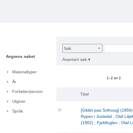
Søk
Avgrens søket
Avansert søk ▾
Materialtyper
1–2 av 2
År
Forfatter/person
Tittel
Utgiver
[Gildet paa Solhoug] (1856)
Språk
Rypen i Justedal ; Olaf Lilje
(1902) ; Fjeldfuglen ; Olaf L