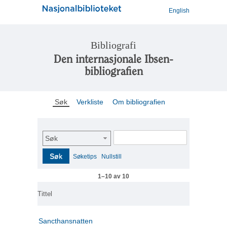
English
Bibliografi
Den internasjonale Ibsen-
bibliografien
Søk
Verkliste
Om bibliografien
Søk
Søk
Søketips
Nullstill
1–10 av 10
Tittel
Sancthansnatten