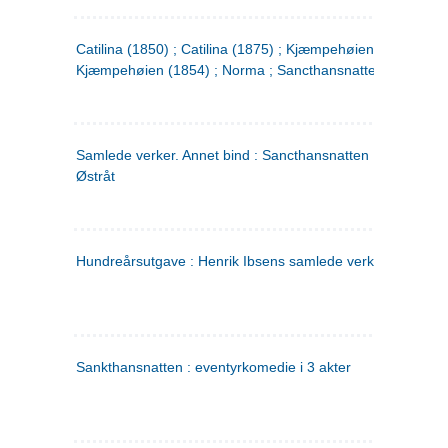
Catilina (1850) ; Catilina (1875) ; Kjæmpehøien (1850) ;
Kjæmpehøien (1854) ; Norma ; Sancthansnatten
Samlede verker. Annet bind : Sancthansnatten ; Fru Inger ti
Østråt
Hundreårsutgave : Henrik Ibsens samlede verker. 2
Sankthansnatten : eventyrkomedie i 3 akter