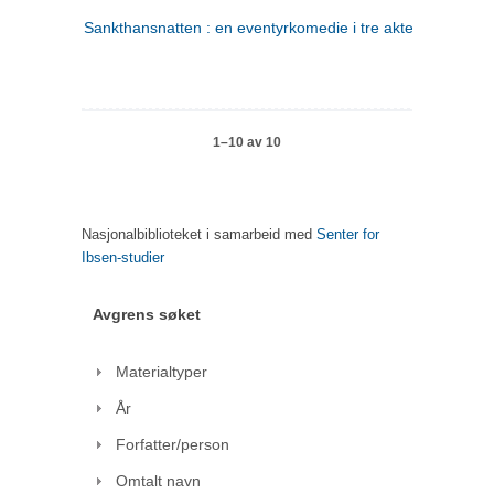
Sankthansnatten : en eventyrkomedie i tre akter
1–10 av 10
Nasjonalbiblioteket i samarbeid med
Senter for
Ibsen-studier
Avgrens søket
Materialtyper
År
Forfatter/person
Omtalt navn