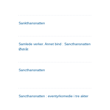
Sankthansnatten
Samlede verker. Annet bind : Sancthansnatten ; Fru Inger ti
Østråt
Sancthansnatten
Sancthansnatten : eventyrkomedie i tre akter