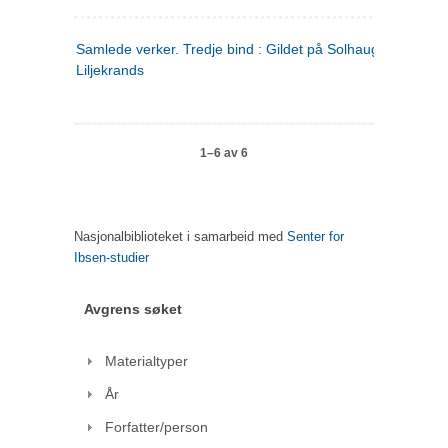
Samlede verker. Tredje bind : Gildet på Solhaug ; Olaf
Liljekrands
1–6 av 6
Nasjonalbiblioteket i samarbeid med
Senter for
Ibsen-studier
Avgrens søket
Materialtyper
År
Forfatter/person