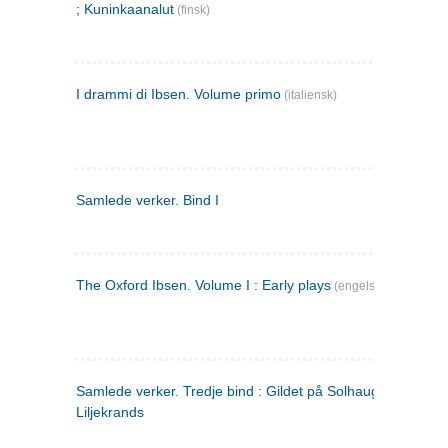
; Kuninkaanalut
(finsk)
I drammi di Ibsen. Volume primo
(italiensk)
Samlede verker. Bind I
The Oxford Ibsen. Volume I : Early plays
(engelsk)
Samlede verker. Tredje bind : Gildet på Solhaug ; Olaf
Liljekrands