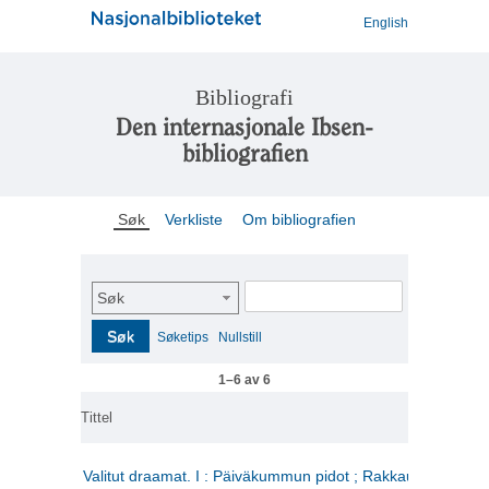
English
Bibliografi
Den internasjonale Ibsen-
bibliografien
Søk
Verkliste
Om bibliografien
Søk
Søk
Søketips
Nullstill
1–6 av 6
Tittel
Valitut draamat. I : Päiväkummun pidot ; Rakkauden kome