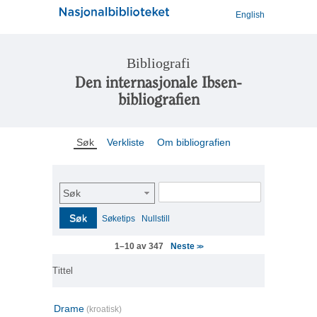
English
Bibliografi
Den internasjonale Ibsen-
bibliografien
Søk
Verkliste
Om bibliografien
Søk
Søk
Søketips
Nullstill
Neste
1–10 av 347
>>
Tittel
Drame
(kroatisk)