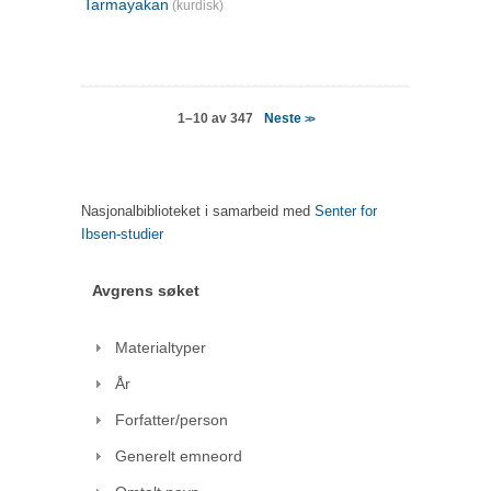
Tarmayakan
(kurdisk)
Neste
1–10 av 347
>>
Nasjonalbiblioteket i samarbeid med
Senter for
Ibsen-studier
Avgrens søket
Materialtyper
År
Forfatter/person
Generelt emneord