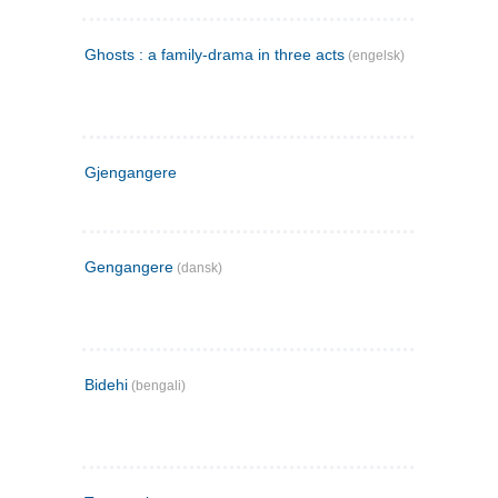
Ghosts : a family-drama in three acts
(engelsk)
Gjengangere
Gengangere
(dansk)
Bidehi
(bengali)