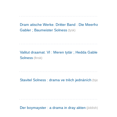
Dram atische Werke. Dritter Band : Die Meerfrau ; Hedda
Gabler ; Baumeister Solness
(tysk)
Valitut draamat. VI : Meren tytär ; Hedda Gabler ; Rakentaj
Solness
(finsk)
Stavitel Solness : drama ve trěch jednáních
(tsjekkisk)
Der boymayster : a drama in dray akten
(jiddish)