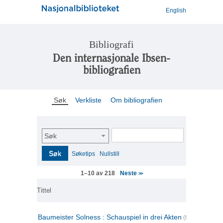
English
Bibliografi
Den internasjonale Ibsen-
bibliografien
Søk
Verkliste
Om bibliografien
Søk
Søk
Søketips
Nullstill
Neste
1–10 av 218
>>
Tittel
Baumeister Solness : Schauspiel in drei Akten
(tysk)