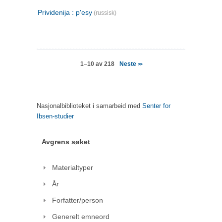
Prividenija : p'esy
(russisk)
Neste
1–10 av 218
>>
Nasjonalbiblioteket i samarbeid med
Senter for
Ibsen-studier
Avgrens søket
Materialtyper
År
Forfatter/person
Generelt emneord