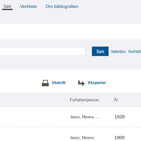
Søk
Verkliste
Om bibliografien
Søk
Søketips
Nullstill
Utskrift
Eksporter
Forfatter/person
År
1928
Ibsen, Henrik ...
1900
Ibsen, Henrik