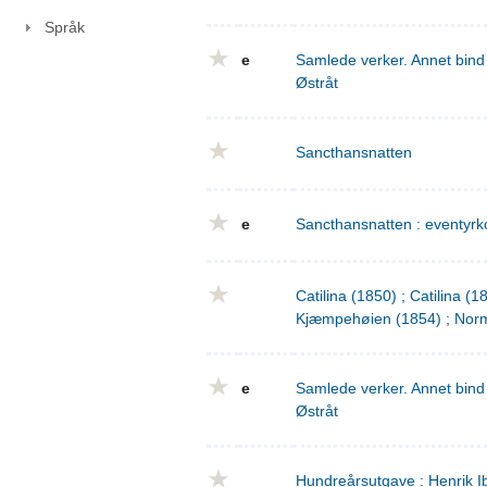
Språk
e
Samlede verker. Annet bind 
Østråt
Sancthansnatten
e
Sancthansnatten : eventyrko
Catilina (1850) ; Catilina (
Kjæmpehøien (1854) ; Norm
e
Samlede verker. Annet bind 
Østråt
Hundreårsutgave : Henrik I