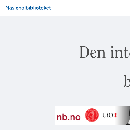
Den int
b