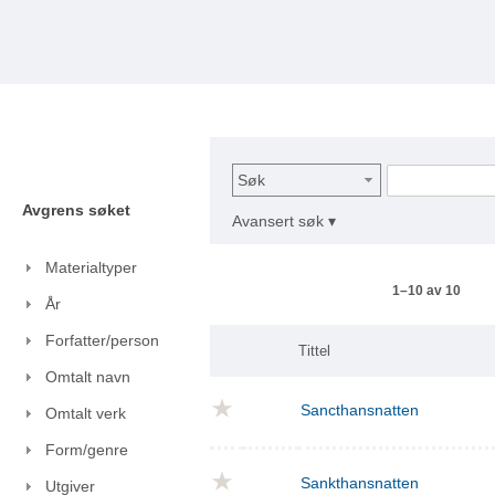
Søk
Avgrens søket
Avansert søk ▾
Materialtyper
1–10 av 10
År
Forfatter/person
Tittel
Omtalt navn
Sancthansnatten
Omtalt verk
Form/genre
Sankthansnatten
Utgiver