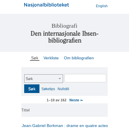
English
Bibliografi
Den internasjonale Ibsen-
bibliografien
Søk
Verkliste
Om bibliografien
Søk
Søk
Søketips
Nullstill
Neste
1–10 av 162
>>
Tittel
Jean-Gabriel Borkman : drame en quatre actes
(fransk)