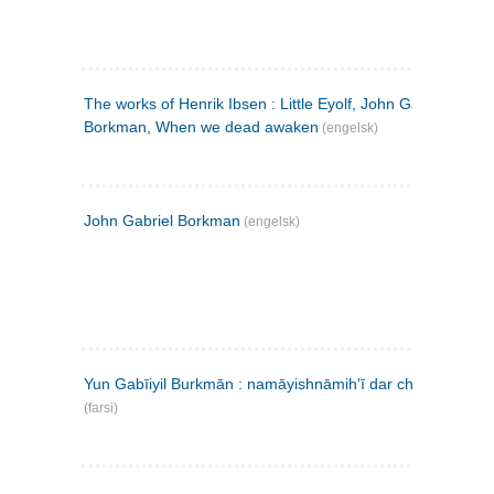
The works of Henrik Ibsen : Little Eyolf, John Gabriel
Borkman, When we dead awaken
(engelsk)
John Gabriel Borkman
(engelsk)
Yun Gabīiyil Burkmān : namāyishnāmihʹī dar chahār pardih
(farsi)