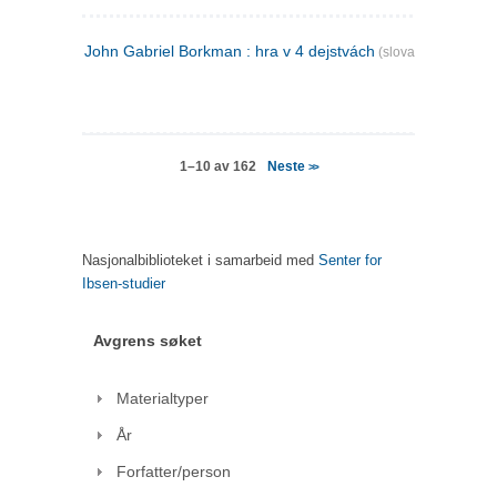
John Gabriel Borkman : hra v 4 dejstvách
(slovakisk)
Neste
1–10 av 162
>>
Nasjonalbiblioteket i samarbeid med
Senter for
Ibsen-studier
Avgrens søket
Materialtyper
År
Forfatter/person