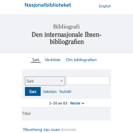
English
Bibliografi
Den internasjonale Ibsen-
bibliografien
Søk
Verkliste
Om bibliografien
Søk
Søk
Søketips
Nullstill
Neste
1–10 av 63
>>
Tittel
Yibusheng xiju xuan
(kinesisk)