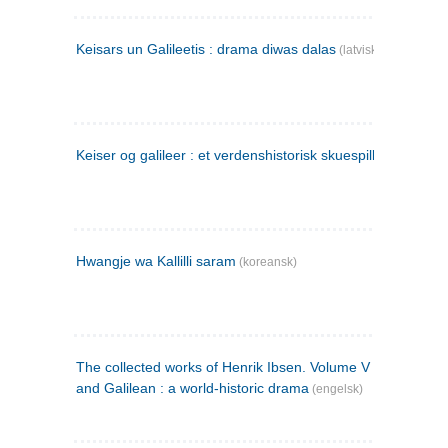
Keisars un Galileetis : drama diwas dalas
(latvisk)
Keiser og galileer : et verdenshistorisk skuespill (1873)
Hwangje wa Kallilli saram
(koreansk)
The collected works of Henrik Ibsen. Volume V : Emperor
and Galilean : a world-historic drama
(engelsk)