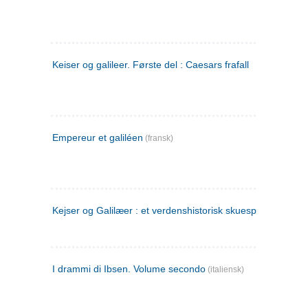
Keiser og galileer. Første del : Caesars frafall
Empereur et galiléen
(fransk)
Kejser og Galilæer : et verdenshistorisk skuespil
I drammi di Ibsen. Volume secondo
(italiensk)