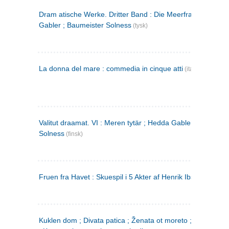
Dram atische Werke. Dritter Band : Die Meerfrau ; Hedda
Gabler ; Baumeister Solness
(tysk)
La donna del mare : commedia in cinque atti
(italiensk)
Valitut draamat. VI : Meren tytär ; Hedda Gabler ; Rakentaj
Solness
(finsk)
Fruen fra Havet : Skuespil i 5 Akter af Henrik Ibsen
Kuklen dom ; Divata patica ; Ženata ot moreto ; Malkijat Ejo