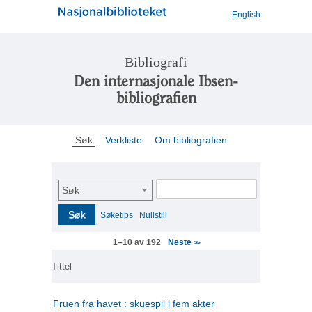
English
Bibliografi
Den internasjonale Ibsen-
bibliografien
Søk
Verkliste
Om bibliografien
Søk
Søk
Søketips
Nullstill
Neste
1–10 av 192
>>
Tittel
Fruen fra havet : skuespil i fem akter