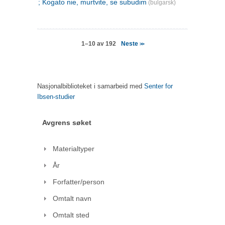
; Kogato nie, murtvite, se subudim
(bulgarsk)
Neste
1–10 av 192
>>
Nasjonalbiblioteket i samarbeid med
Senter for
Ibsen-studier
Avgrens søket
Materialtyper
År
Forfatter/person
Omtalt navn
Omtalt sted