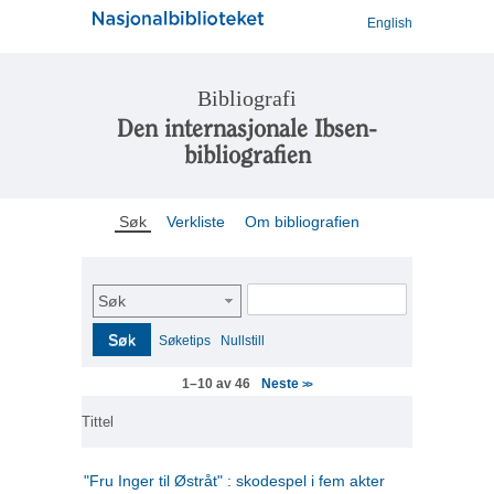
English
Bibliografi
Den internasjonale Ibsen-
bibliografien
Søk
Verkliste
Om bibliografien
Søk
Søk
Søketips
Nullstill
Neste
1–10 av 46
>>
Tittel
"Fru Inger til Østråt" : skodespel i fem akter