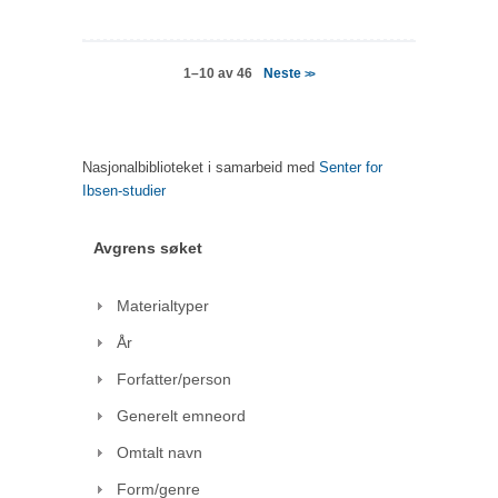
Neste
1–10 av 46
>>
Nasjonalbiblioteket i samarbeid med
Senter for
Ibsen-studier
Avgrens søket
Materialtyper
År
Forfatter/person
Generelt emneord
Omtalt navn
Form/genre