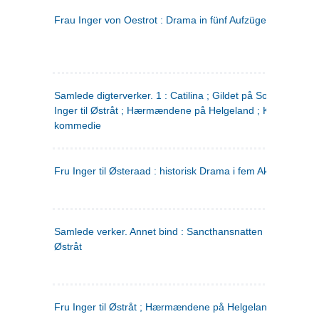
Frau Inger von Oestrot : Drama in fünf Aufzügen
(tysk)
Samlede digterverker. 1 : Catilina ; Gildet på Solhaug ; Fru
Inger til Østråt ; Hærmændene på Helgeland ; Kjærlighede
kommedie
Fru Inger til Østeraad : historisk Drama i fem Akter
Samlede verker. Annet bind : Sancthansnatten ; Fru Inger ti
Østråt
Fru Inger til Østråt ; Hærmændene på Helgeland