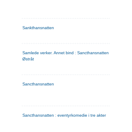
Sankthansnatten
Samlede verker. Annet bind : Sancthansnatten ; Fru Inger ti
Østråt
Sancthansnatten
Sancthansnatten : eventyrkomedie i tre akter