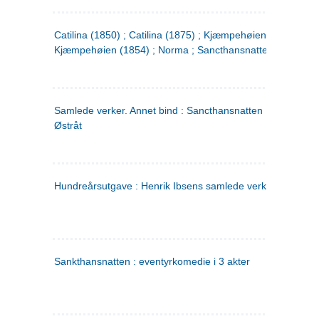
Catilina (1850) ; Catilina (1875) ; Kjæmpehøien (1850) ;
Kjæmpehøien (1854) ; Norma ; Sancthansnatten
Samlede verker. Annet bind : Sancthansnatten ; Fru Inger ti
Østråt
Hundreårsutgave : Henrik Ibsens samlede verker. 2
Sankthansnatten : eventyrkomedie i 3 akter