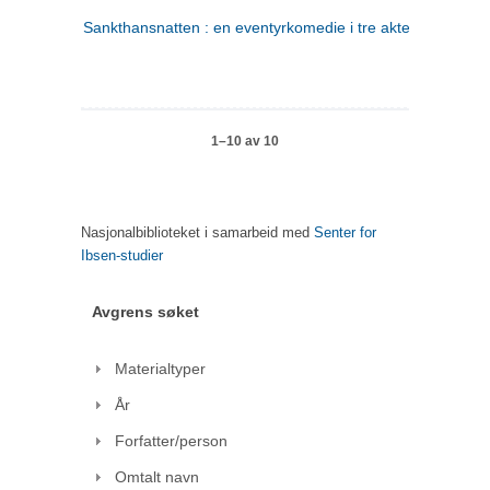
Sankthansnatten : en eventyrkomedie i tre akter
1–10 av 10
Nasjonalbiblioteket i samarbeid med
Senter for
Ibsen-studier
Avgrens søket
Materialtyper
År
Forfatter/person
Omtalt navn