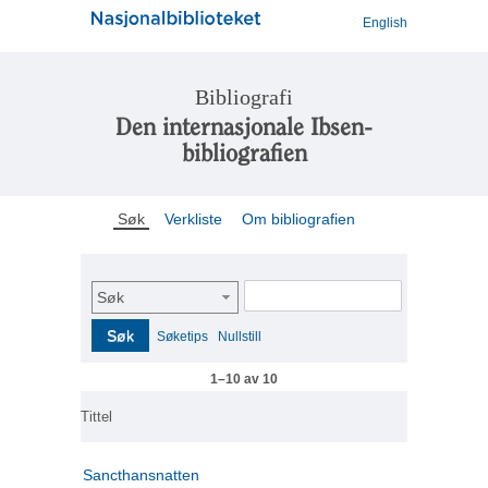
English
Bibliografi
Den internasjonale Ibsen-
bibliografien
Søk
Verkliste
Om bibliografien
Søk
Søk
Søketips
Nullstill
1–10 av 10
Tittel
Sancthansnatten