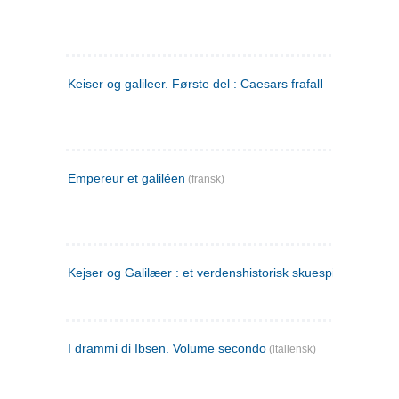
Keiser og galileer. Første del : Caesars frafall
Empereur et galiléen
(fransk)
Kejser og Galilæer : et verdenshistorisk skuespil
I drammi di Ibsen. Volume secondo
(italiensk)