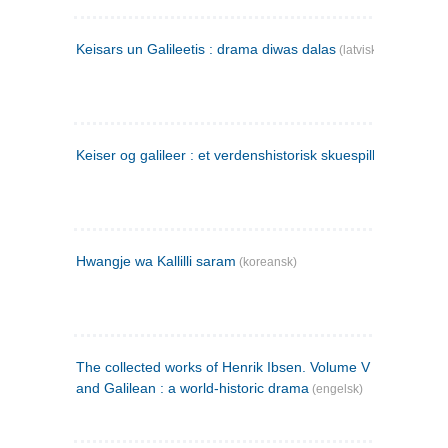
Keisars un Galileetis : drama diwas dalas
(latvisk)
Keiser og galileer : et verdenshistorisk skuespill (1873)
Hwangje wa Kallilli saram
(koreansk)
The collected works of Henrik Ibsen. Volume V : Emperor
and Galilean : a world-historic drama
(engelsk)