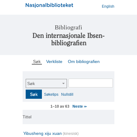
English
Bibliografi
Den internasjonale Ibsen-
bibliografien
Søk
Verkliste
Om bibliografien
Søk
Søk
Søketips
Nullstill
Neste
1–10 av 63
>>
Tittel
Yibusheng xiju xuan
(kinesisk)