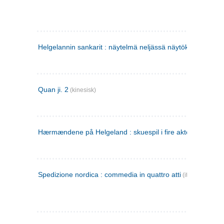
Helgelannin sankarit : näytelmä neljässä näytöksessä
(finsk
Quan ji. 2
(kinesisk)
Hærmændene på Helgeland : skuespil i fire akter
Spedizione nordica : commedia in quattro atti
(italiensk)