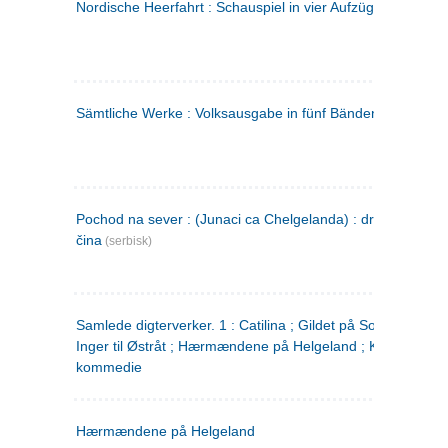
Nordische Heerfahrt : Schauspiel in vier Aufzügen
(tysk)
Sämtliche Werke : Volksausgabe in fünf Bänden
(tysk)
Pochod na sever : (Junaci ca Chelgelanda) : drama u četiri
čina
(serbisk)
Samlede digterverker. 1 : Catilina ; Gildet på Solhaug ; Fru
Inger til Østråt ; Hærmændene på Helgeland ; Kjærlighede
kommedie
Hærmændene på Helgeland