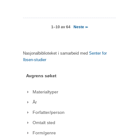
Neste
1–10 av 64
>>
Nasjonalbiblioteket i samarbeid med
Senter for
Ibsen-studier
Avgrens søket
Materialtyper
År
Forfatter/person
Omtalt sted
Form/genre