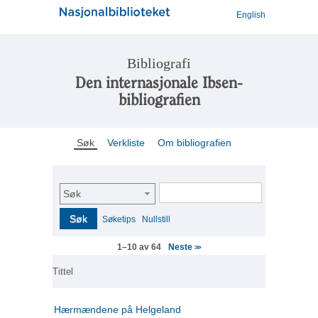
English
Bibliografi
Den internasjonale Ibsen-
bibliografien
Søk
Verkliste
Om bibliografien
Søk
Søk
Søketips
Nullstill
Neste
1–10 av 64
>>
Tittel
Hærmændene på Helgeland