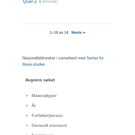
Quan ji. 1
(kinesisk)
Neste
1–10 av 14
>>
Nasjonalbiblioteket i samarbeid med
Senter for
Ibsen-studier
Avgrens søket
Materialtyper
År
Forfatter/person
Generelt emneord