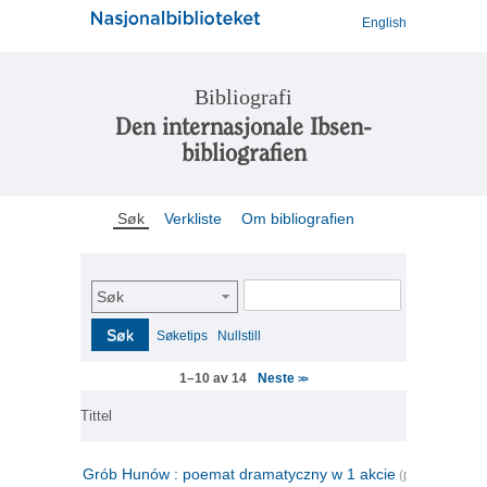
English
Bibliografi
Den internasjonale Ibsen-
bibliografien
Søk
Verkliste
Om bibliografien
Søk
Søk
Søketips
Nullstill
Neste
1–10 av 14
>>
Tittel
Grób Hunów : poemat dramatyczny w 1 akcie
(polsk)