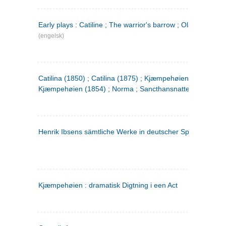
Early plays : Catiline ; The warrior's barrow ; Olaf Liljekran
(engelsk)
Catilina (1850) ; Catilina (1875) ; Kjæmpehøien (1850) ;
Kjæmpehøien (1854) ; Norma ; Sancthansnatten
Henrik Ibsens sämtliche Werke in deutscher Sprache. 2
(ty
Kjæmpehøien : dramatisk Digtning i een Act