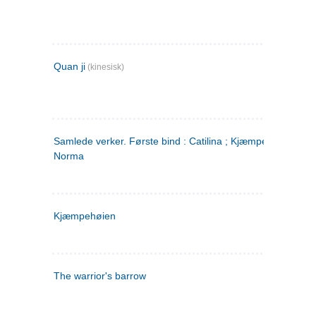
Quan ji
(kinesisk)
Samlede verker. Første bind : Catilina ; Kjæmpehøien ;
Norma
Kjæmpehøien
The warrior's barrow