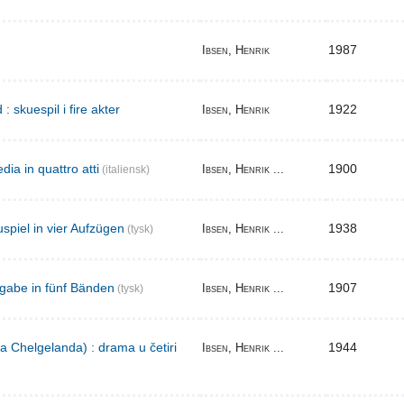
1987
Ibsen, Henrik
skuespil i fire akter
1922
Ibsen, Henrik
ia in quattro atti
1900
Ibsen, Henrik ...
(italiensk)
spiel in vier Aufzügen
1938
Ibsen, Henrik ...
(tysk)
gabe in fünf Bänden
1907
Ibsen, Henrik ...
(tysk)
a Chelgelanda) : drama u četiri
1944
Ibsen, Henrik ...