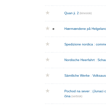
Quan ji. 2
(kinesisk)
e
Hærmændene på Helgeland : 
Spedizione nordica : commed
Nordische Heerfahrt : Schau
Sämtliche Werke : Volksaus
Pochod na sever : (Junaci c
čina
(serbisk)