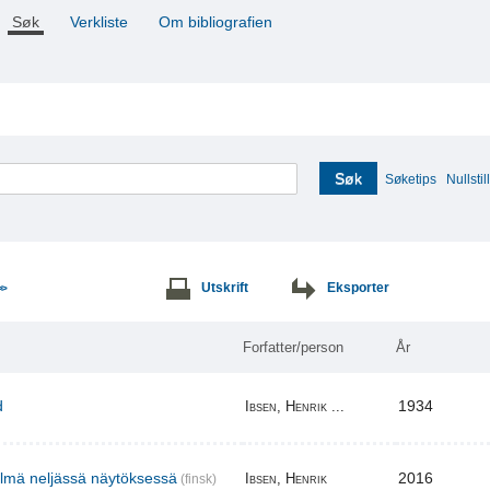
Søk
Verkliste
Om bibliografien
Søk
Søketips
Nullstill
Utskrift
Eksporter
>>
Forfatter/person
År
d
1934
Ibsen, Henrik ...
elmä neljässä näytöksessä
2016
Ibsen, Henrik
(finsk)