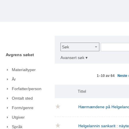
Søk
Avgrens søket
Avansert søk ▾
Materialtyper
Neste
1–10 av 64
År
Forfatter/person
Tittel
Omtalt sted
Hærmændene på Helgelan
Form/genre
Utgiver
Helgelannin sankarit : näyt
Språk