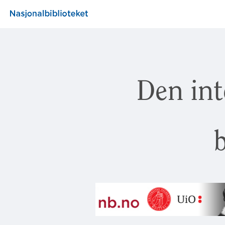
Den int
b