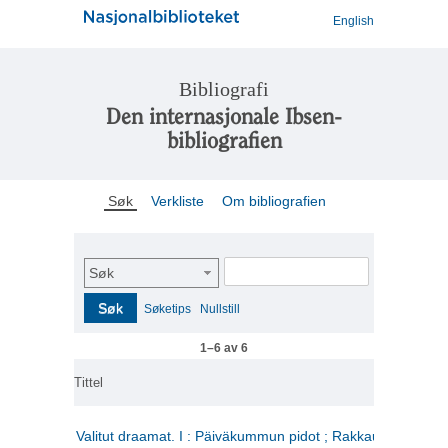
English
Bibliografi
Den internasjonale Ibsen-
bibliografien
Søk
Verkliste
Om bibliografien
Søk
Søk
Søketips
Nullstill
1–6 av 6
Tittel
Valitut draamat. I : Päiväkummun pidot ; Rakkauden kome