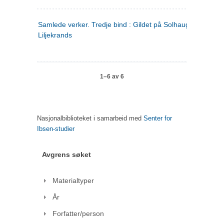
Samlede verker. Tredje bind : Gildet på Solhaug ; Olaf
Liljekrands
1–6 av 6
Nasjonalbiblioteket i samarbeid med
Senter for
Ibsen-studier
Avgrens søket
Materialtyper
År
Forfatter/person