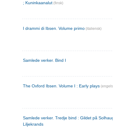
; Kuninkaanalut
(finsk)
I drammi di Ibsen. Volume primo
(italiensk)
Samlede verker. Bind I
The Oxford Ibsen. Volume I : Early plays
(engelsk)
Samlede verker. Tredje bind : Gildet på Solhaug ; Olaf
Liljekrands