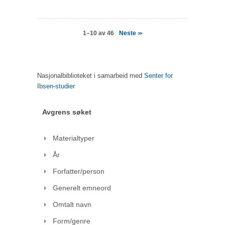
Neste
1–10 av 46
>>
Nasjonalbiblioteket i samarbeid med
Senter for
Ibsen-studier
Avgrens søket
Materialtyper
År
Forfatter/person
Generelt emneord
Omtalt navn
Form/genre