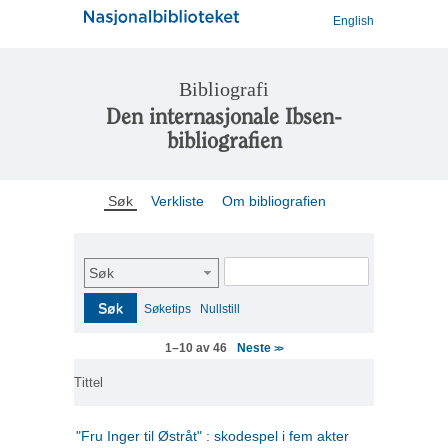
English
Bibliografi
Den internasjonale Ibsen-
bibliografien
Søk
Verkliste
Om bibliografien
Søk
Søk
Søketips
Nullstill
Neste
1–10 av 46
>>
Tittel
"Fru Inger til Østråt" : skodespel i fem akter