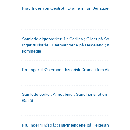
Frau Inger von Oestrot : Drama in fünf Aufzügen
(tysk)
Samlede digterverker. 1 : Catilina ; Gildet på Solhaug ; Fru
Inger til Østråt ; Hærmændene på Helgeland ; Kjærlighede
kommedie
Fru Inger til Østeraad : historisk Drama i fem Akter
Samlede verker. Annet bind : Sancthansnatten ; Fru Inger ti
Østråt
Fru Inger til Østråt ; Hærmændene på Helgeland