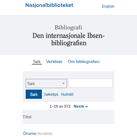
English
Bibliografi
Den internasjonale Ibsen-
bibliografien
Søk
Verkliste
Om bibliografien
Søk
Søk
Søketips
Nullstill
Neste
1–10 av 572
>>
Tittel
Drame
(kroatisk)