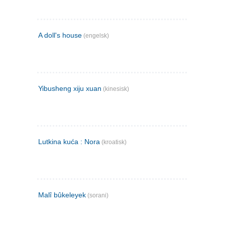
A doll's house
(engelsk)
Yibusheng xiju xuan
(kinesisk)
Lutkina kuća : Nora
(kroatisk)
Malî bûkeleyek
(sorani)