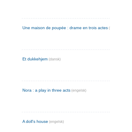
Une maison de poupée : drame en trois actes
(fransk)
Et dukkehjem
(dansk)
Nora : a play in three acts
(engelsk)
A doll's house
(engelsk)