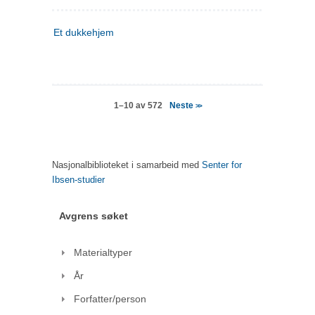
Et dukkehjem
Neste
1–10 av 572
>>
Nasjonalbiblioteket i samarbeid med
Senter for
Ibsen-studier
Avgrens søket
Materialtyper
År
Forfatter/person