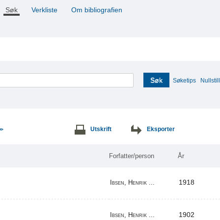
Søk
Verkliste
Om bibliografien
Søk
Søketips
Nullstill
Utskrift
Eksporter
>>
Forfatter/person
År
1918
Ibsen, Henrik ...
1902
Ibsen, Henrik ...