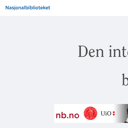
Den int
b