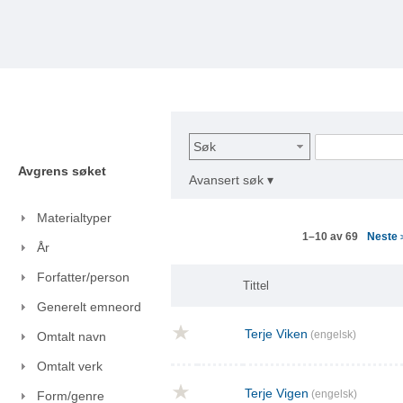
Søk
Avgrens søket
Avansert søk ▾
Materialtyper
Neste
1–10 av 69
År
Forfatter/person
Tittel
Generelt emneord
Terje Viken
(engelsk)
Omtalt navn
Omtalt verk
Terje Vigen
(engelsk)
Form/genre