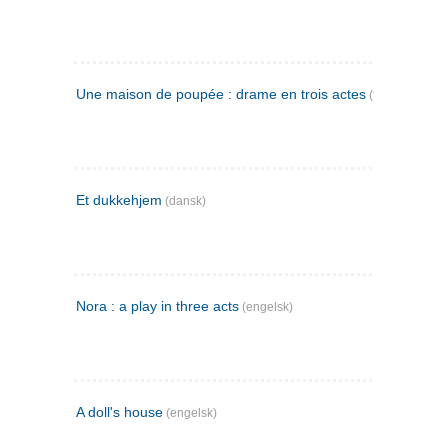
Une maison de poupée : drame en trois actes
(fransk)
Et dukkehjem
(dansk)
Nora : a play in three acts
(engelsk)
A doll's house
(engelsk)