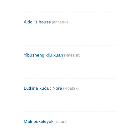
A doll's house
(engelsk)
Yibusheng xiju xuan
(kinesisk)
Lutkina kuća : Nora
(kroatisk)
Malî bûkeleyek
(sorani)