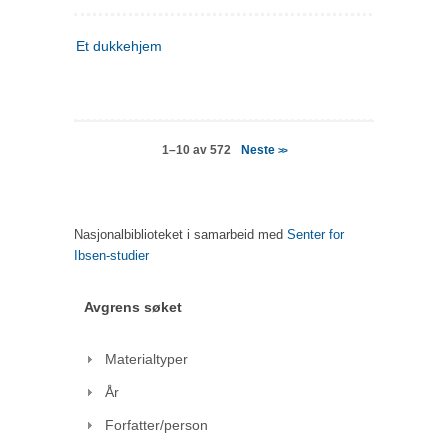
Et dukkehjem
Neste
1–10 av 572
>>
Nasjonalbiblioteket i samarbeid med
Senter for
Ibsen-studier
Avgrens søket
Materialtyper
År
Forfatter/person