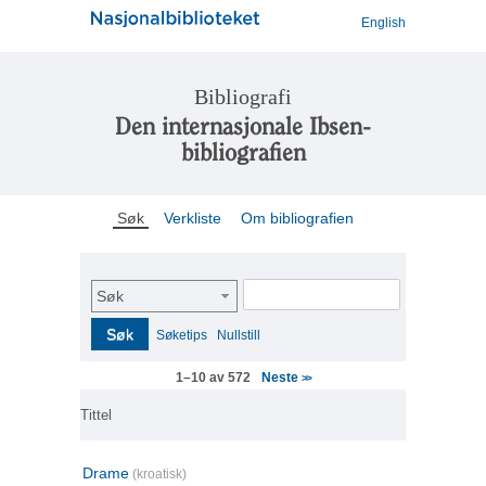
English
Bibliografi
Den internasjonale Ibsen-
bibliografien
Søk
Verkliste
Om bibliografien
Søk
Søk
Søketips
Nullstill
Neste
1–10 av 572
>>
Tittel
Drame
(kroatisk)