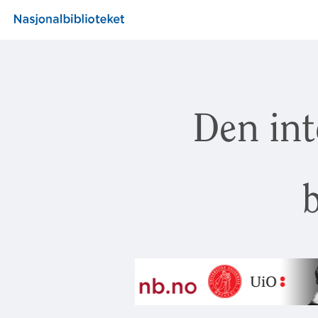
Den int
b