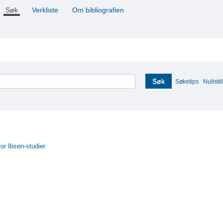
Søk
Verkliste
Om bibliografien
Søk
Søketips
Nullstill
for Ibsen-studier