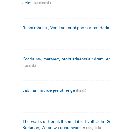
actes
(katalansk)
Rusmirshulm ; Vaqtima murdigan sar bar darim
(farsi)
Kogda my, mertvecy probuždaemsja : dram. epilog v 3 d
(russisk)
Jab ham murde jee uthenge
(hindi)
The works of Henrik Ibsen : Little Eyolf, John Gabriel
Borkman, When we dead awaken
(engelsk)