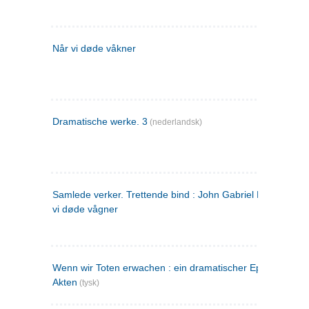
Når vi døde våkner
Dramatische werke. 3
(nederlandsk)
Samlede verker. Trettende bind : John Gabriel Borkman ; 
vi døde vågner
Wenn wir Toten erwachen : ein dramatischer Epilog in drei
Akten
(tysk)