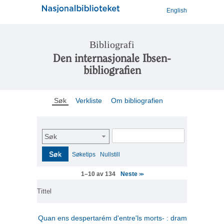
English
Bibliografi
Den internasjonale Ibsen-
bibliografien
Søk
Verkliste
Om bibliografien
Søk
Søk
Søketips
Nullstill
Neste
1–10 av 134
>>
Tittel
Quan ens despertarém d'entre'ls morts- : drama en tres