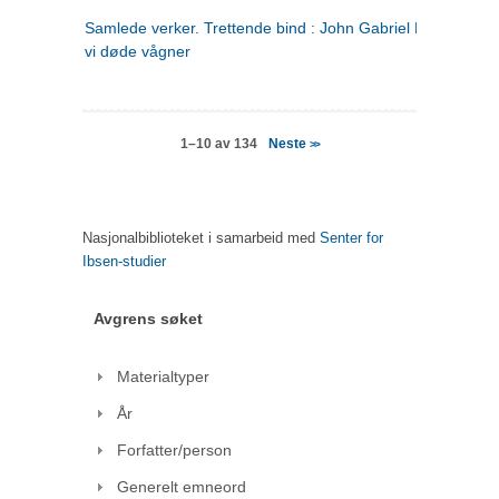
Samlede verker. Trettende bind : John Gabriel Borkman ; 
vi døde vågner
Neste
1–10 av 134
>>
Nasjonalbiblioteket i samarbeid med
Senter for
Ibsen-studier
Avgrens søket
Materialtyper
År
Forfatter/person
Generelt emneord