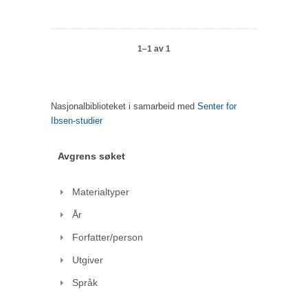
1–1 av 1
Nasjonalbiblioteket i samarbeid med
Senter for
Ibsen-studier
Avgrens søket
Materialtyper
År
Forfatter/person
Utgiver
Språk