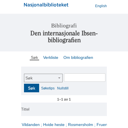
English
Bibliografi
Den internasjonale Ibsen-
bibliografien
Søk
Verkliste
Om bibliografien
Søk
Søk
Søketips
Nullstill
1–1 av 1
Tittel
Vildanden ; Hvide heste ; Rosmersholm ; Fruen fra havet