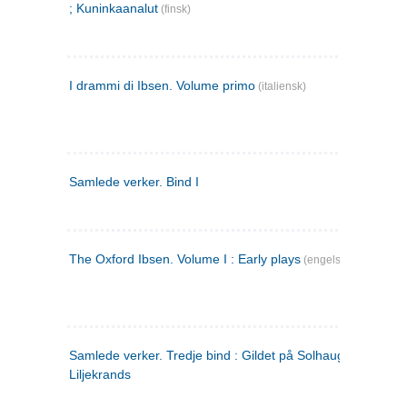
; Kuninkaanalut
(finsk)
I drammi di Ibsen. Volume primo
(italiensk)
Samlede verker. Bind I
The Oxford Ibsen. Volume I : Early plays
(engelsk)
Samlede verker. Tredje bind : Gildet på Solhaug ; Olaf
Liljekrands