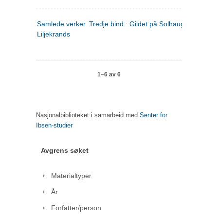
Samlede verker. Tredje bind : Gildet på Solhaug ; Olaf
Liljekrands
1–6 av 6
Nasjonalbiblioteket i samarbeid med
Senter for
Ibsen-studier
Avgrens søket
Materialtyper
År
Forfatter/person