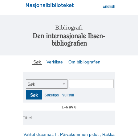
English
Bibliografi
Den internasjonale Ibsen-
bibliografien
Søk
Verkliste
Om bibliografien
Søk
Søk
Søketips
Nullstill
1–6 av 6
Tittel
Valitut draamat. I : Päiväkummun pidot ; Rakkauden kome