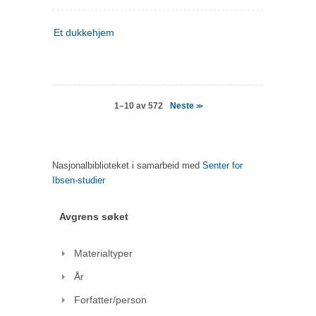
Et dukkehjem
Neste
1–10 av 572
>>
Nasjonalbiblioteket i samarbeid med
Senter for
Ibsen-studier
Avgrens søket
Materialtyper
År
Forfatter/person