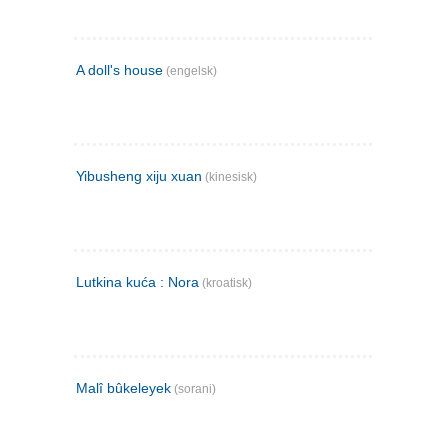
A doll's house
(engelsk)
Yibusheng xiju xuan
(kinesisk)
Lutkina kuća : Nora
(kroatisk)
Malî bûkeleyek
(sorani)