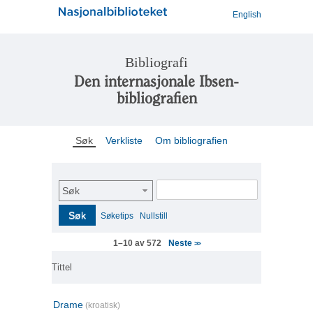
English
Bibliografi
Den internasjonale Ibsen-
bibliografien
Søk
Verkliste
Om bibliografien
Søk
Søk
Søketips
Nullstill
Neste
1–10 av 572
>>
Tittel
Drame
(kroatisk)