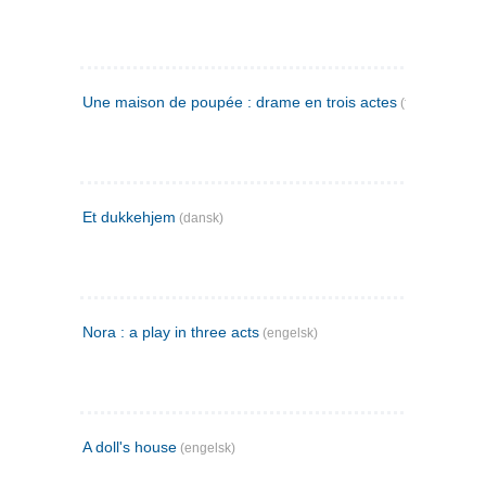
Une maison de poupée : drame en trois actes
(fransk)
Et dukkehjem
(dansk)
Nora : a play in three acts
(engelsk)
A doll's house
(engelsk)