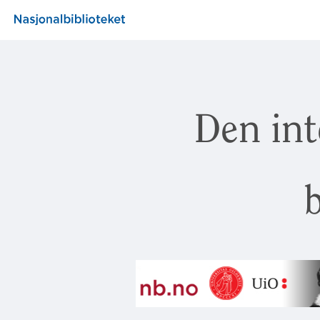
Den int
b