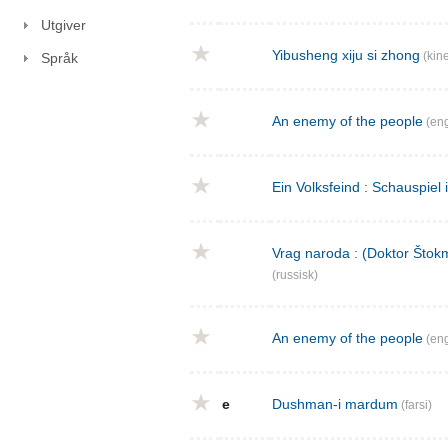
Utgiver
Yibusheng xiju si zhong
(kine
Språk
An enemy of the people
(eng
Ein Volksfeind : Schauspiel 
Vrag naroda : (Doktor Štokm
(russisk)
An enemy of the people
(eng
e
Dushman-i mardum
(farsi)