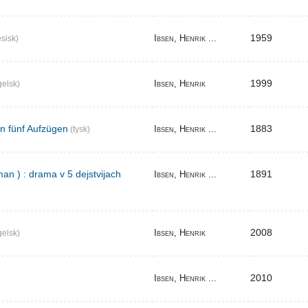
1959
Ibsen, Henrik ...
sisk)
1999
Ibsen, Henrik
elsk)
in fünf Aufzügen
1883
Ibsen, Henrik ...
(tysk)
an ) : drama v 5 dejstvijach
1891
Ibsen, Henrik ...
2008
Ibsen, Henrik
elsk)
2010
Ibsen, Henrik ...