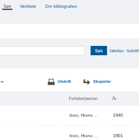
Søk
Verkliste
Om bibliografien
Søk
Søketips
Nullstill
e
Utskrift
Eksporter
>>
Forfatter/person
År
1940
Ibsen, Henrik ...
1901
Ibsen, Henrik ...