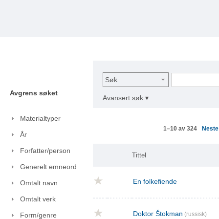
Søk
Avgrens søket
Avansert søk ▾
Materialtyper
Nest
1–10 av 324
År
Forfatter/person
Tittel
Generelt emneord
En folkefiende
Omtalt navn
Omtalt verk
Doktor Štokman
(russisk)
Form/genre