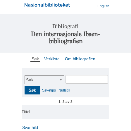
English
Bibliografi
Den internasjonale Ibsen-
bibliografien
Søk
Verkliste
Om bibliografien
Søk
Søk
Søketips
Nullstill
1–3 av 3
Tittel
Svanhild