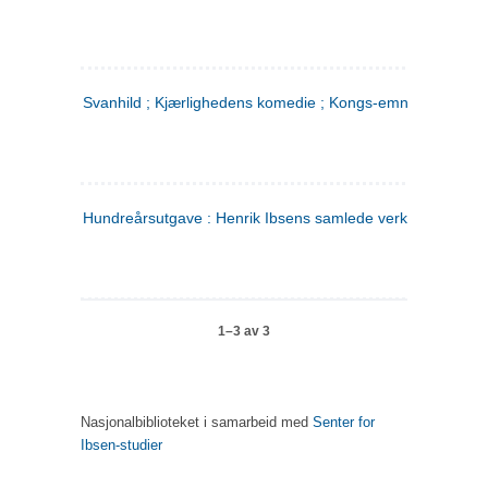
Svanhild ; Kjærlighedens komedie ; Kongs-emnerne
Hundreårsutgave : Henrik Ibsens samlede verker. 4
1–3 av 3
Nasjonalbiblioteket i samarbeid med
Senter for
Ibsen-studier