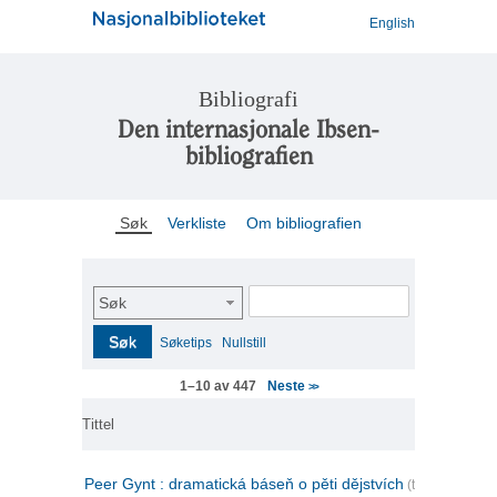
English
Bibliografi
Den internasjonale Ibsen-
bibliografien
Søk
Verkliste
Om bibliografien
Søk
Søk
Søketips
Nullstill
Neste
1–10 av 447
>>
Tittel
Peer Gynt : dramatická báseň o pěti dějstvích
(tsjekkisk)