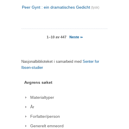
Peer Gynt : ein dramatisches Gedicht
(tysk)
Neste
1–10 av 447
>>
Nasjonalbiblioteket i samarbeid med
Senter for
Ibsen-studier
Avgrens søket
Materialtyper
År
Forfatter/person
Generelt emneord