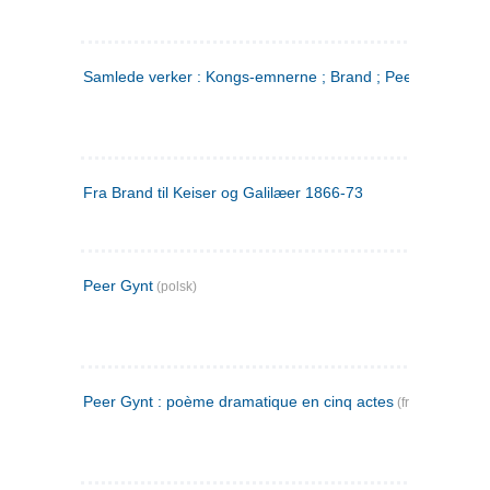
Samlede verker : Kongs-emnerne ; Brand ; Peer Gynt. 2
Fra Brand til Keiser og Galilæer 1866-73
Peer Gynt
(polsk)
Peer Gynt : poème dramatique en cinq actes
(fransk)