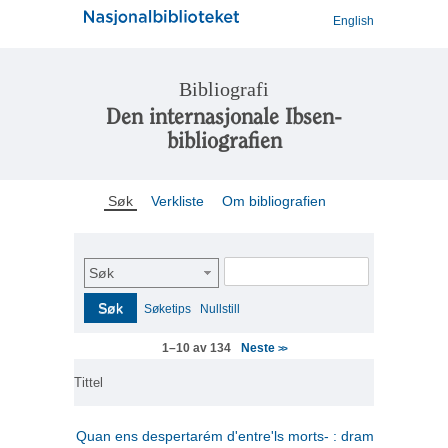
English
Bibliografi
Den internasjonale Ibsen-
bibliografien
Søk
Verkliste
Om bibliografien
Søk
Søk
Søketips
Nullstill
Neste
1–10 av 134
>>
Tittel
Quan ens despertarém d'entre'ls morts- : drama en tres