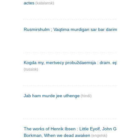
actes
(katalansk)
Rusmirshulm ; Vaqtima murdigan sar bar darim
(farsi)
Kogda my, mertvecy probuždaemsja : dram. epilog v 3 d
(russisk)
Jab ham murde jee uthenge
(hindi)
The works of Henrik Ibsen : Little Eyolf, John Gabriel
Borkman, When we dead awaken
(engelsk)