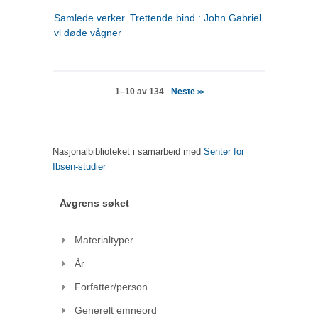
Samlede verker. Trettende bind : John Gabriel Borkman ; 
vi døde vågner
Neste
1–10 av 134
>>
Nasjonalbiblioteket i samarbeid med
Senter for
Ibsen-studier
Avgrens søket
Materialtyper
År
Forfatter/person
Generelt emneord