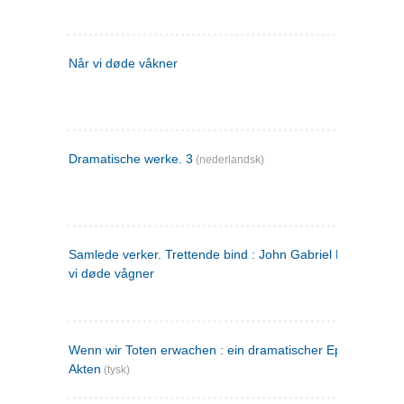
Når vi døde våkner
Dramatische werke. 3
(nederlandsk)
Samlede verker. Trettende bind : John Gabriel Borkman ; 
vi døde vågner
Wenn wir Toten erwachen : ein dramatischer Epilog in drei
Akten
(tysk)